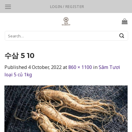
Skip
LOGIN / REGISTER
to
content
Search
for:
수삼 5 10
Published
4 October, 2022
at
860 × 1100
in
Sâm Tươi
loại 5 củ 1kg