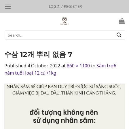
Skip
LOGIN / REGISTER
to
content
Search
for:
수삼 12개 뿌리 없음 7
Published
4 October, 2022
at
860 × 1100
in
Sâm trọc 6
năm tuổi loại 12 củ /1kg