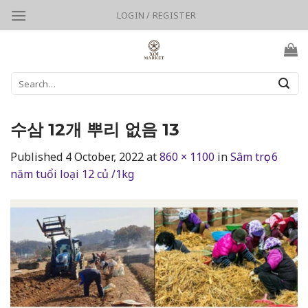
Skip
LOGIN / REGISTER
to
content
Search
for:
수삼 12개 뿌리 없음 13
Published
4 October, 2022
at
860 × 1100
in
Sâm trọc 6
năm tuổi loại 12 củ /1kg