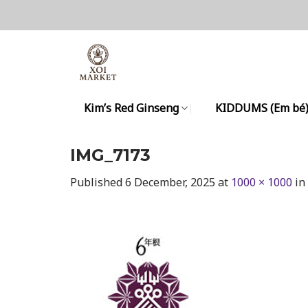
Skip
to
content
Kim’s Red Ginseng
KIDDUMS (Em bé
IMG_7173
Published
6 December, 2025
at
1000 × 1000
in