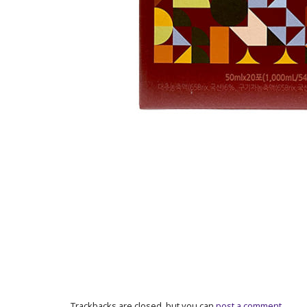
Trackbacks are closed, but you can
post a comment
.