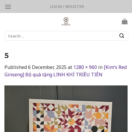
Skip
LOGIN / REGISTER
to
content
Search
for:
5
Published
6 December, 2025
at
1280 × 960
in
[Kim’s Red
Ginseng] Bộ quà tặng LINH KHÍ TRIỀU TIÊN