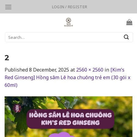
Skip
LOGIN / REGISTER
to
content
Search
for:
2
Published
8 December, 2025
at
2560 × 2560
in
[Kim’s
Red Ginseng] Hồng sâm Lê hoa chuông trẻ em (30 gói x
60ml)