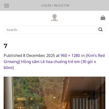
Skip
LOGIN / REGISTER
to
content
Search
for:
7
Published
8 December, 2025
at
960 × 1280
in
[Kim’s Red
Ginseng] Hồng sâm Lê hoa chuông trẻ em (30 gói x
60ml)