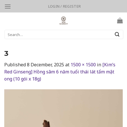
Skip
LOGIN / REGISTER
to
content
Search
for:
3
Published
8 December, 2025
at
1500 × 1500
in
[Kim’s
Red Ginseng] Hồng sâm 6 năm tuổi thái lát tẩm mật
ong (10 gói x 18g)