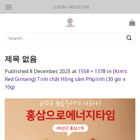
Skip
LOGIN / REGISTER
to
content
Search
for:
제목 없음
Published
8 December, 2025
at
1558 × 1378
in
[Kim’s
Red Ginseng] Tinh chất Hồng sâm Phục linh (30 gói x
10g)