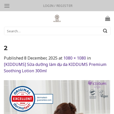
Skip
LOGIN / REGISTER
to
content
Search
for:
2
Published
8 December, 2025
at
1080 × 1080
in
[KIDDUMS] Sữa dưỡng làm dịu da KIDDUMS Premium
Soothing Lotion 300ml