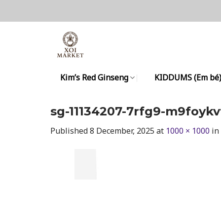
Skip
to
content
Kim’s Red Ginseng
KIDDUMS (Em bé
sg-11134207-7rfg9-m9foykv
Published
8 December, 2025
at
1000 × 1000
in