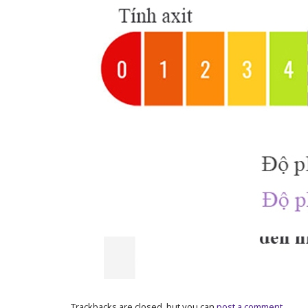
Trackbacks are closed, but you can
post a comment
.