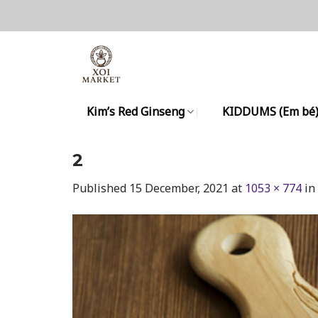
Skip
to
content
Kim’s Red Ginseng
KIDDUMS (Em bé
2
Published
15 December, 2021
at
1053 × 774
in