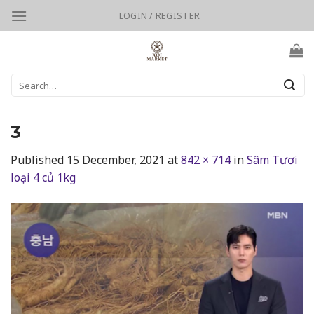
Skip
LOGIN / REGISTER
to
content
Search
for:
3
Published
15 December, 2021
at
842 × 714
in
Sâm Tươi
loại 4 củ 1kg