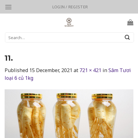
Skip
LOGIN / REGISTER
to
content
Search
for:
11.
Published
15 December, 2021
at
721 × 421
in
Sâm Tươi
loại 6 củ 1kg