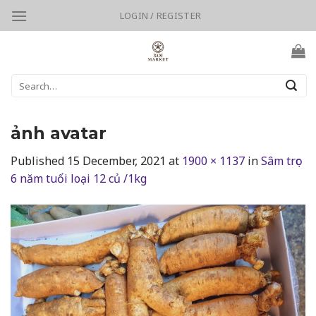
Skip
LOGIN / REGISTER
to
content
Search
for:
ảnh avatar
Published
15 December, 2021
at
1900 × 1137
in
Sâm trọc
6 năm tuổi loại 12 củ /1kg